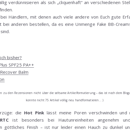
llig verdünnisieren als sich „cliquenhaft“ an verschiedenen Stel
inden.
 bei Händlern, mit denen auch viele andere von Euch gute E
ht bei anderen bestellen, da es eine Unmenge Fake BB-Cream
sind.
ch bisher?
 Plus SPF25 PA++
 Recover Balm
ion
eln zu den Rezensionen nicht über die seltsame Artikelformatierung – das ist noch dem Bl
konnte nicht 75 Artikel völlig neu handformatieren… )
orzüge: die
Hot Pink
lässt meine Poren verschwinden und 
RTC
ist besonders bei Hautunreinheiten angenehm u
 göttliches Finish – ist nur leider einen Hauch zu dunkel u