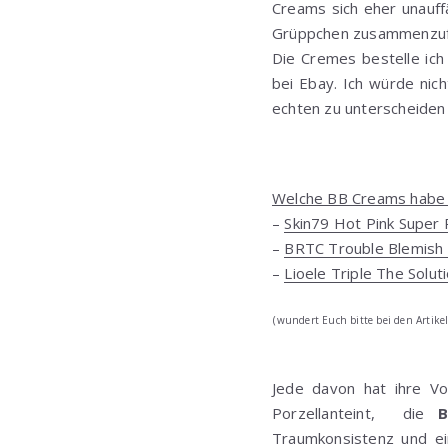
Creams sich eher unauffä
Grüppchen zusammenzuf
Die Cremes bestelle ich
bei Ebay. Ich würde nic
echten zu unterscheiden 
Welche BB Creams habe i
–
Skin79 Hot Pink Super
–
BRTC Trouble Blemish
–
Lioele Triple The Solut
(wundert Euch bitte bei den Artik
Jede davon hat ihre V
Porzellanteint, die
B
Traumkonsistenz und ein