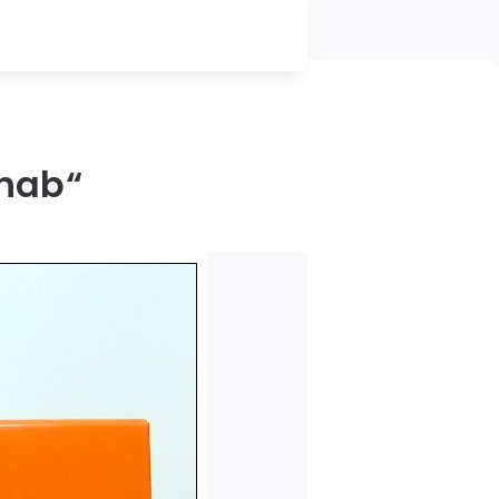
Ahab“