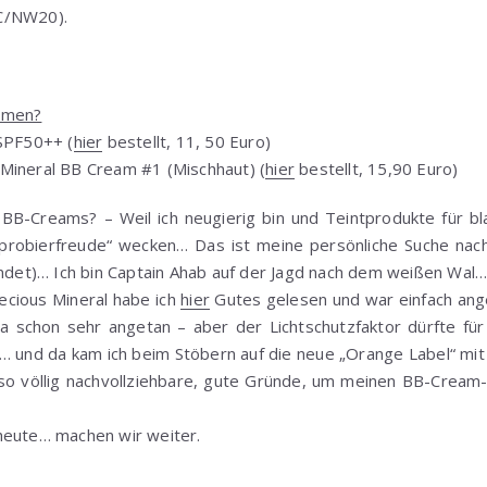
C/NW20).
mmen?
 SPF50++ (
hier
bestellt, 11, 50 Euro)
Mineral BB Cream #1 (Mischhaut) (
hier
bestellt, 15,90 Euro)
-Creams? – Weil ich neugierig bin und Teintprodukte für bl
probierfreude“ wecken… Das ist meine persönliche Suche nach
indet)… Ich bin Captain Ahab auf der Jagd nach dem weißen Wal…
cious Mineral habe ich
hier
Gutes gelesen und war einfach ang
 ja schon sehr angetan – aber der Lichtschutzfaktor dürfte fü
 und da kam ich beim Stöbern auf die neue „Orange Label“ mit
 also völlig nachvollziehbare, gute Gründe, um meinen BB-Cream
heute… machen wir weiter.