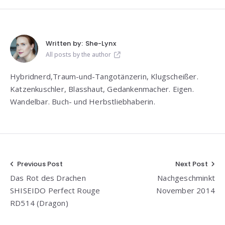
Written by:
She-Lynx
All posts by the author
Hybridnerd,Traum-und-Tangotänzerin, Klugscheißer.
Katzenkuschler, Blasshaut, Gedankenmacher. Eigen.
Wandelbar. Buch- und Herbstliebhaberin.
Beitragsnavigation
Previous Post
Next Post
Das Rot des Drachen
Nachgeschminkt
SHISEIDO Perfect Rouge
November 2014
RD514 (Dragon)