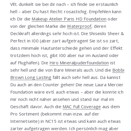
Vllt. dunkelt sie bei dir nach – ich finde sie erstaunlich
hell – aber Du hast Recht: rosastichig. Empfehlen kann
ich Dir die
Makeup Atelier Paris HD Foundation
oder
von der gleichen Marke die
Waterproof
, deren
Deckkraft allerdings sehr hoch ist. Die Shiseido Sheer &
Perfect in I00 (aber zart aufgetragen! Sie ist so zart,
dass minimale Hautunterschiede gehen und der Effekt
trotzdem hoch ist, gibt I00 aber nur im Ausland oder
auf Flughäfen). Die
Hiro Mineralpuderfoundation
ist
sehr hell und die von Bare Minerals auch. Und die
Bobbi
Brown Long Lasting
fällt auch sehr hell aus. Da kannst
Du auch an den Counter gehen! Die neue Laura Mercier
Foundation wäre evtl. auch etwas – aber die konnte ich
mir noch nicht näher ansehen und stand nur mal im
Geschäft davor. Auch die
MAC Full Coverage
aus dem
Pro Sortiment (bekommt man inzw. auf der
Internetseite) in NC15 ist etwas und kann auch etwas
zarter aufgetragen werden. Ich persönlich mag aber