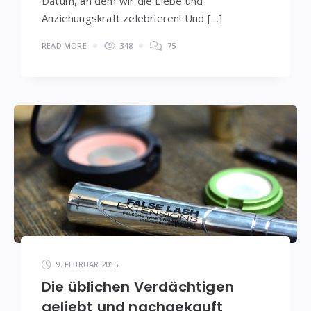
Datum, an dem wir die Liebe und
Anziehungskraft zelebrieren! Und […]
READ MORE
348
75
9. FEBRUAR 2015
Die üblichen Verdächtigen
geliebt und nachgekauft