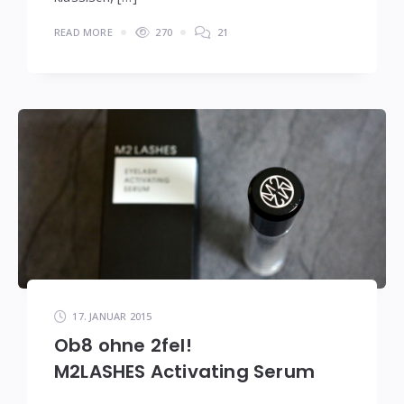
READ MORE
270
21
17. JANUAR 2015
Ob8 ohne 2fel!
M2LASHES Activating Serum