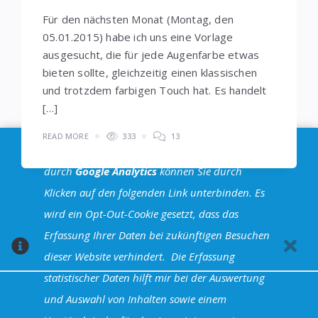
Für den nächsten Monat (Montag, den
05.01.2015) habe ich uns eine Vorlage
ausgesucht, die für jede Augenfarbe etwas
bieten sollte, gleichzeitig einen klassischen
und trotzdem farbigen Touch hat. Es handelt
[…]
READ MORE
333
13
Im Sinne der
DSGVO
: Die Erfassung Deiner Daten
durch
Google Analytics
können Sie durch
Klicken auf den folgenden Link unterbinden. Es
Seitennummerierung
wird ein Opt-Out-Cookie gesetzt, dass das
1
2
3
4
…
9
der
Erfassung Ihrer Daten bei zukünftigen Besuchen
dieser Website verhindert.
Die Erfassung
Beiträge
statistischer Daten hilft mir bei der Auswertung
und Auswahl von Inhalten sowie einem
Halva Theme - Powered by WordPress