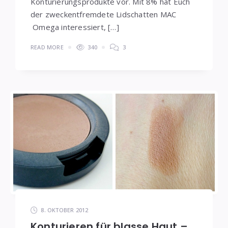
Konturierungsprodukte vor. Mit 8% hat Euch
der zweckentfremdete Lidschatten MAC
Omega interessiert, […]
READ MORE
340
3
8. OKTOBER 2012
Konturieren für blasse Haut –