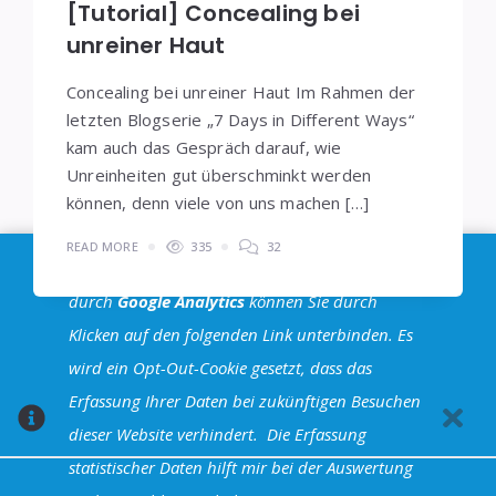
[Tutorial] Concealing bei
unreiner Haut
Concealing bei unreiner Haut Im Rahmen der
letzten Blogserie „7 Days in Different Ways“
kam auch das Gespräch darauf, wie
Unreinheiten gut überschminkt werden
können, denn viele von uns machen […]
READ MORE
335
32
Im Sinne der
DSGVO
: Die Erfassung Deiner Daten
durch
Google Analytics
können Sie durch
Klicken auf den folgenden Link unterbinden. Es
Seitennummerierung
wird ein Opt-Out-Cookie gesetzt, dass das
1
2
3
4
der
Erfassung Ihrer Daten bei zukünftigen Besuchen
Beiträge
dieser Website verhindert.
Die Erfassung
statistischer Daten hilft mir bei der Auswertung